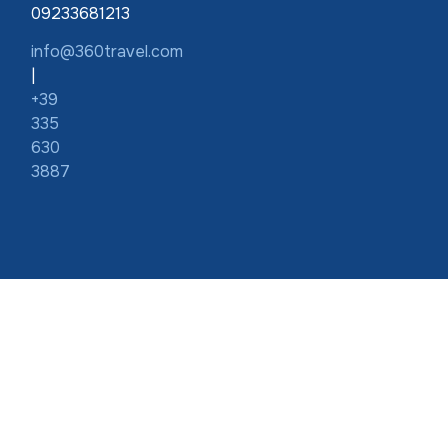
09233681213
info@360travel.com
|
+39
335
630
3887